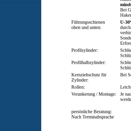
mind
Bei G
Haken
Führungsschienen
U-30
oben und unten:
durch
verhi
Sonde
Erford
Profilzylinder:
Schli
Schlü
Profilhalbzylinder:
Schli
Schlü
Kernziehschutz für
Bei S
Zylinder:
Rollen:
Leich
Verankerung / Montage:
Je na
werde
persönliche Beratung:
Nach Terminabsprache