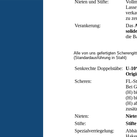
Nieten und Stifte:
Vollm
Lasse
verka
zu zer
Verankerung:
Das
solid
die B
Alle von uns gefertigten Scherengitt
(Standardausführung in Stahl):
Senkrechte Doppelstäbe:
U-10
Orig
Scheren:
FL-St
Bei G
(H) b
(H) b
(H) a
zusätz
Nieten:
Niete
Stifte:
Stifte
Spezialverriegelung:
Abhän
Haken